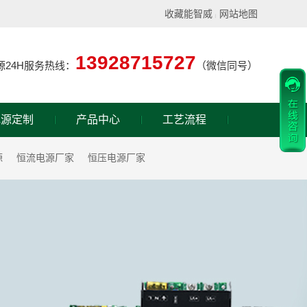
收藏能智威
网站地图
|
13928715727
源24H服务热线：
（微信同号）
电源定制
产品中心
工艺流程
源
恒流电源厂家
恒压电源厂家